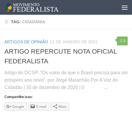
TAG:
CIDADANIA
0
ARTIGOS DE OPINIÃO
12 DE JANEIRO DE 2021
ARTIGO REPERCUTE NOTA OFICIAL
FEDERALISTA
Artigo do DCSP: “Os votos de que o Brasil precisa para um
próspero ano novo”, por Jorge Maranhão Por A Voz do
Cidadão | 30 de dezembro de 2020 | 0 ...
Compartilhe isso:
Google
E-mail
Mais