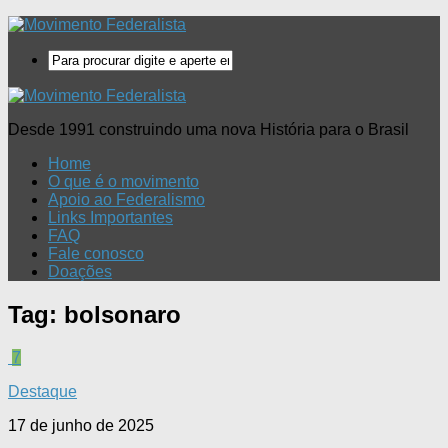
Desde 1991 construindo uma nova História para o Brasil
Home
O que é o movimento
Apoio ao Federalismo
Links Importantes
FAQ
Fale conosco
Doações
Tag:
bolsonaro
7
Destaque
17 de junho de 2025