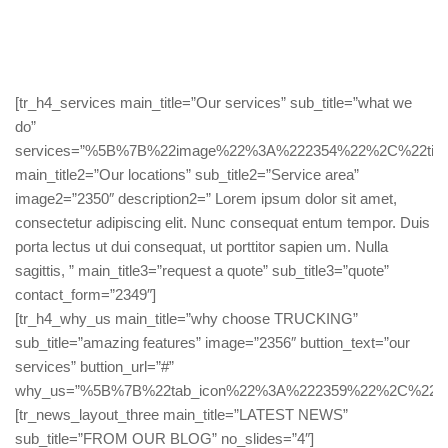
[tr_h4_services main_title=”Our services” sub_title=”what we
do”
services=”%5B%7B%22image%22%3A%222354%22%2C%22title
main_title2=”Our locations” sub_title2=”Service area”
image2=”2350″ description2=” Lorem ipsum dolor sit amet,
consectetur adipiscing elit. Nunc consequat entum tempor. Duis
porta lectus ut dui consequat, ut porttitor sapien um. Nulla
sagittis, ” main_title3=”request a quote” sub_title3=”quote”
contact_form=”2349″]
[tr_h4_why_us main_title=”why choose TRUCKING”
sub_title=”amazing features” image=”2356″ buttion_text=”our
services” buttion_url=”#”
why_us=”%5B%7B%22tab_icon%22%3A%222359%22%2C%22titl
[tr_news_layout_three main_title=”LATEST NEWS”
sub_title=”FROM OUR BLOG” no_slides=”4″]