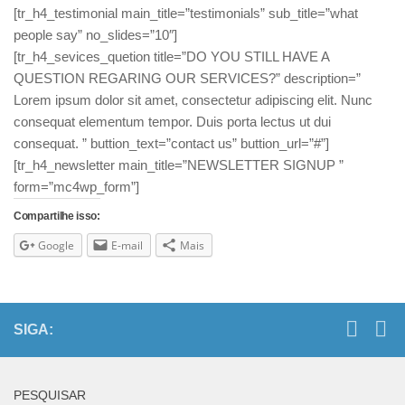
[tr_h4_testimonial main_title=”testimonials” sub_title=”what
people say” no_slides=”10″]
[tr_h4_sevices_quetion title=”DO YOU STILL HAVE A
QUESTION REGARING OUR SERVICES?” description=”
Lorem ipsum dolor sit amet, consectetur adipiscing elit. Nunc
consequat elementum tempor. Duis porta lectus ut dui
consequat. ” buttion_text=”contact us” buttion_url=”#”]
[tr_h4_newsletter main_title=”NEWSLETTER SIGNUP ”
form=”mc4wp_form”]
Compartilhe isso:
Google
E-mail
Mais
SIGA:
PESQUISAR