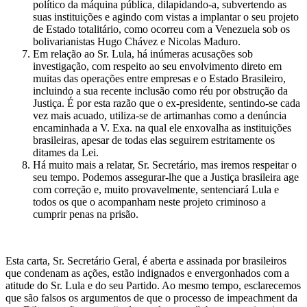
político da máquina pública, dilapidando-a, subvertendo as
suas instituições e agindo com vistas a implantar o seu projeto
de Estado totalitário, como ocorreu com a Venezuela sob os
bolivarianistas Hugo Chávez e Nicolas Maduro.
Em relação ao Sr. Lula, há inúmeras acusações sob
investigação, com respeito ao seu envolvimento direto em
muitas das operações entre empresas e o Estado Brasileiro,
incluindo a sua recente inclusão como réu por obstrução da
Justiça. É por esta razão que o ex-presidente, sentindo-se cada
vez mais acuado, utiliza-se de artimanhas como a denúncia
encaminhada a V. Exa. na qual ele enxovalha as instituições
brasileiras, apesar de todas elas seguirem estritamente os
ditames da Lei.
Há muito mais a relatar, Sr. Secretário, mas iremos respeitar o
seu tempo. Podemos assegurar-lhe que a Justiça brasileira age
com correção e, muito provavelmente, sentenciará Lula e
todos os que o acompanham neste projeto criminoso a
cumprir penas na prisão.
Esta carta, Sr. Secretário Geral, é aberta e assinada por brasileiros
que condenam as ações, estão indignados e envergonhados com a
atitude do Sr. Lula e do seu Partido. Ao mesmo tempo, esclarecemos
que são falsos os argumentos de que o processo de impeachment da