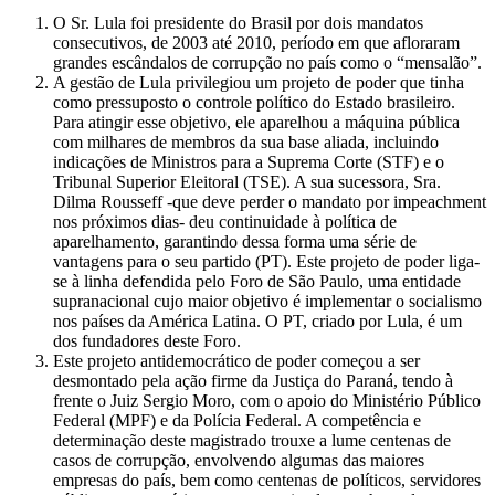
O Sr. Lula foi presidente do Brasil por dois mandatos
consecutivos, de 2003 até 2010, período em que afloraram
grandes escândalos de corrupção no país como o “mensalão”.
A gestão de Lula privilegiou um projeto de poder que tinha
como pressuposto o controle político do Estado brasileiro.
Para atingir esse objetivo, ele aparelhou a máquina pública
com milhares de membros da sua base aliada, incluindo
indicações de Ministros para a Suprema Corte (STF) e o
Tribunal Superior Eleitoral (TSE). A sua sucessora, Sra.
Dilma Rousseff -que deve perder o mandato por impeachment
nos próximos dias- deu continuidade à política de
aparelhamento, garantindo dessa forma uma série de
vantagens para o seu partido (PT). Este projeto de poder liga-
se à linha defendida pelo Foro de São Paulo, uma entidade
supranacional cujo maior objetivo é implementar o socialismo
nos países da América Latina. O PT, criado por Lula, é um
dos fundadores deste Foro.
Este projeto antidemocrático de poder começou a ser
desmontado pela ação firme da Justiça do Paraná, tendo à
frente o Juiz Sergio Moro, com o apoio do Ministério Público
Federal (MPF) e da Polícia Federal. A competência e
determinação deste magistrado trouxe a lume centenas de
casos de corrupção, envolvendo algumas das maiores
empresas do país, bem como centenas de políticos, servidores