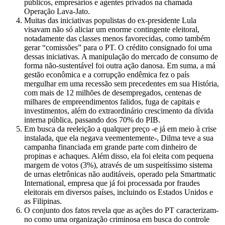
públicos, empresários e agentes privados na chamada
Operação Lava-Jato.
Muitas das iniciativas populistas do ex-presidente Lula
visavam não só aliciar um enorme contingente eleitoral,
notadamente das classes menos favorecidas, como também
gerar “comissões” para o PT. O crédito consignado foi uma
dessas iniciativas. A manipulação do mercado de consumo de
forma não-sustentável foi outra ação danosa. Em suma, a má
gestão econômica e a corrupção endêmica fez o país
mergulhar em uma recessão sem precedentes em sua História,
com mais de 12 milhões de desempregados, centenas de
milhares de empreendimentos falidos, fuga de capitais e
investimentos, além do extraordinário crescimento da dívida
interna pública, passando dos 70% do PIB.
Em busca da reeleição a qualquer preço -e já em meio à crise
instalada, que ela negava veementemente-, Dilma teve a sua
campanha financiada em grande parte com dinheiro de
propinas e achaques. Além disso, ela foi eleita com pequena
margem de votos (3%), através de um suspeitíssimo sistema
de urnas eletrônicas não auditáveis, operado pela Smartmatic
International, empresa que já foi processada por fraudes
eleitorais em diversos países, incluindo os Estados Unidos e
as Filipinas.
O conjunto dos fatos revela que as ações do PT caracterizam-
no como uma organização criminosa em busca do controle