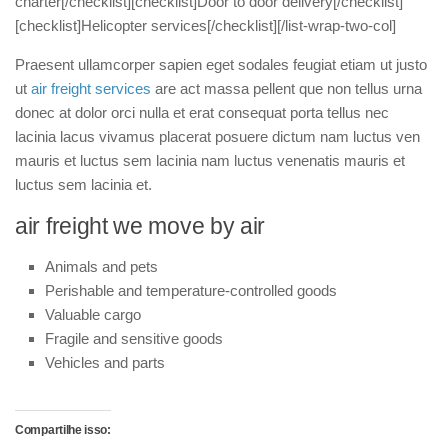
charter[/checklist][checklist]Door to door delivery[/checklist]
[checklist]Helicopter services[/checklist][/list-wrap-two-col]
Praesent ullamcorper sapien eget sodales feugiat etiam ut justo
ut
air freight services
are act massa pellent que non tellus urna
donec at dolor orci nulla et erat consequat porta tellus nec
lacinia lacus vivamus placerat posuere dictum nam luctus ven
mauris et luctus sem lacinia nam luctus venenatis mauris et
luctus sem lacinia et.
air freight we move by air
Animals and pets
Perishable and temperature-controlled goods
Valuable cargo
Fragile and sensitive goods
Vehicles and parts
Compartilhe isso: