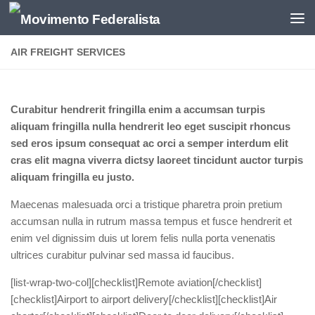
AIR FREIGHT SERVICES
Curabitur hendrerit fringilla enim a accumsan turpis
aliquam fringilla nulla hendrerit leo eget suscipit rhoncus
sed eros ipsum consequat ac orci a semper interdum elit
cras elit magna viverra dictsy laoreet tincidunt auctor turpis
aliquam fringilla eu justo.
Maecenas malesuada orci a tristique pharetra proin pretium
accumsan nulla in rutrum massa tempus et fusce hendrerit et
enim vel dignissim duis ut lorem felis nulla porta venenatis
ultrices curabitur pulvinar sed massa id faucibus.
[list-wrap-two-col][checklist]Remote aviation[/checklist]
[checklist]Airport to airport delivery[/checklist][checklist]Air