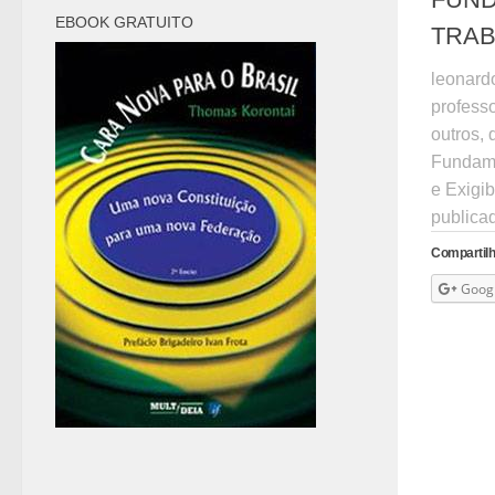
EBOOK GRATUITO
TRA
leonardo
professo
outros, 
Fundame
e Exigib
publica
Compartilh
Goog