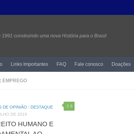
1991 construindo uma nova História para o Brasil
mo
Links Importantes
FAQ
Fale conosco
Doações
:
EMPREGO
0
 DE OPINIÃO
/
DESTAQUE
ULHO DE 2019
REITO HUMANO E
AMENTAL AO