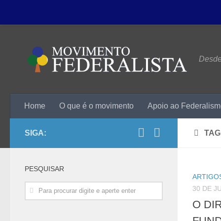
Desde 
Home
O que é o movimento
Apoio ao Federalis
SIGA:
TAG
PESQUISAR
ARTIGOS
30 DE J
O DI
FUND