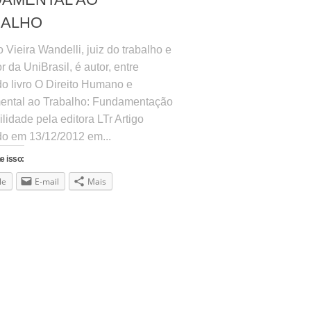
BALHO
 Vieira Wandelli, juiz do trabalho e
r da UniBrasil, é autor, entre
do livro O Direito Humano e
ntal ao Trabalho: Fundamentação
ilidade pela editora LTr Artigo
do em 13/12/2012 em...
e isso:
le
E-mail
Mais