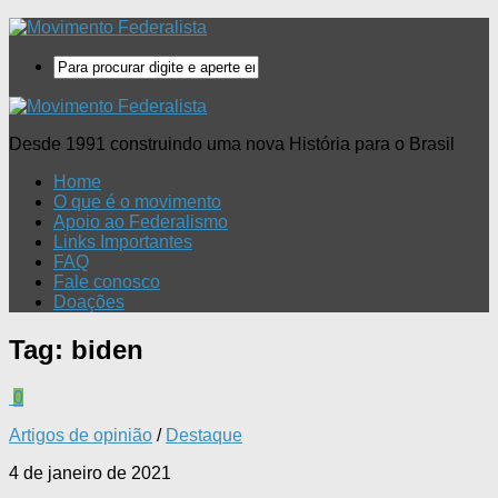
Desde 1991 construindo uma nova História para o Brasil
Home
O que é o movimento
Apoio ao Federalismo
Links Importantes
FAQ
Fale conosco
Doações
Tag:
biden
0
Artigos de opinião
/
Destaque
4 de janeiro de 2021