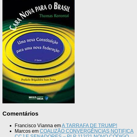
Comentários
Francisco Vianna
em
A TARRAFA DE TRUMP!
Marcos
em
COALIZÃO CONVERGÊNCIAS NOTIFICA
CCJ E SENADORES – PLP 112/21 NOVO CÓDIGO