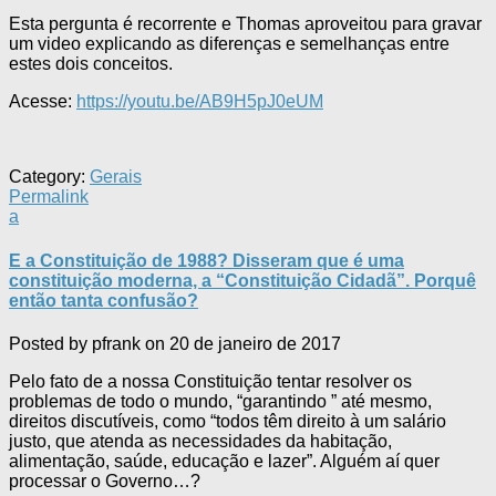
Esta pergunta é recorrente e Thomas aproveitou para gravar
um video explicando as diferenças e semelhanças entre
estes dois conceitos.
Acesse:
https://youtu.be/AB9H5pJ0eUM
Category:
Gerais
Permalink
a
E a Constituição de 1988? Disseram que é uma
constituição moderna, a “Constituição Cidadã”. Porquê
então tanta confusão?
Posted by
pfrank
on
20 de janeiro de 2017
Pelo fato de a nossa Constituição tentar resolver os
problemas de todo o mundo, “garantindo ” até mesmo,
direitos discutíveis, como “todos têm direito à um salário
justo, que atenda as necessidades da habitação,
alimentação, saúde, educação e lazer”. Alguém aí quer
processar o Governo…?