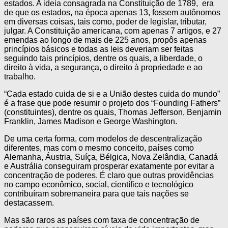
estados. A ideia consagrada na Constituição de 1789, era
de que os estados, na época apenas 13, fossem autônomos
em diversas coisas, tais como, poder de legislar, tributar,
julgar. A Constituição americana, com apenas 7 artigos, e 27
emendas ao longo de mais de 225 anos, propôs apenas
princípios básicos e todas as leis deveriam ser feitas
seguindo tais princípios, dentre os quais, a liberdade, o
direito à vida, a segurança, o direito à propriedade e ao
trabalho.
“Cada estado cuida de si e a União destes cuida do mundo”
é a frase que pode resumir o projeto dos “Founding Fathers”
(constituintes), dentre os quais, Thomas Jefferson, Benjamin
Franklin, James Madison e George Washington.
De uma certa forma, com modelos de descentralização
diferentes, mas com o mesmo conceito, países como
Alemanha, Áustria, Suíça, Bélgica, Nova Zelândia, Canadá
e Austrália conseguiram prosperar exatamente por evitar a
concentração de poderes. É claro que outras providências
no campo econômico, social, científico e tecnológico
contribuíram sobremaneira para que tais nações se
destacassem.
Mas são raros as países com taxa de concentração de