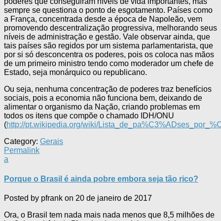
poderes que conseguiram níveis de vida importantes, mas
sempre se questiona o ponto de esgotamento. Países como
a França, concentrada desde a época de Napoleão, vem
promovendo descentralização progressiva, melhorando seus
níveis de administração e gestão. Vale observar ainda, que
tais países são regidos por um sistema parlamentarista, que
por si só desconcentra os poderes, pois os coloca nas mãos
de um primeiro ministro tendo como moderador um chefe de
Estado, seja monárquico ou republicano.
Ou seja, nenhuma concentração de poderes traz benefícios
sociais, pois a economia não funciona bem, deixando de
alimentar o organismo da Nação, criando problemas em
todos os itens que compõe o chamado IDH/ONU
(
http://pt.wikipedia.org/wiki/Lista_de_pa%C3%ADses_por
Category:
Gerais
Permalink
a
Porque o Brasil é ainda pobre embora seja tão rico?
Posted by
pfrank
on
20 de janeiro de 2017
Ora, o Brasil tem nada mais nada menos que 8,5 milhões de