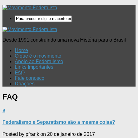
Desde 1991 construindo uma nova História para o Brasil
Home
O que é o movimento
Apoio ao Federalismo
Links Importantes
FAQ
Fale conosco
Doações
FAQ
a
Federalismo e Separatismo são a mesma coisa?
Posted by
pfrank
on
20 de janeiro de 2017