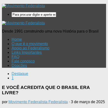
Desde 1991 construindo uma nova História para o Brasil
Home
O que é o movimento
Apoio ao Federalismo
Links Importantes
FAQ
Fale conosco
Doações
Destaque
1
E VOCÊ ACREDITA QUE O BRASIL ERA
LIVRE?
por
Movimento Federalista Federalista
·
3 de março de 2025