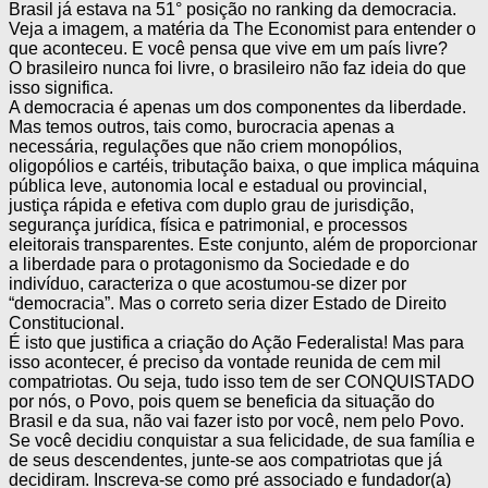
Brasil já estava na 51° posição no ranking da democracia.
Veja a imagem, a matéria da The Economist para entender o
que aconteceu. E você pensa que vive em um país livre?
O brasileiro nunca foi livre, o brasileiro não faz ideia do que
isso significa.
A democracia é apenas um dos componentes da liberdade.
Mas temos outros, tais como, burocracia apenas a
necessária, regulações que não criem monopólios,
oligopólios e cartéis, tributação baixa, o que implica máquina
pública leve, autonomia local e estadual ou provincial,
justiça rápida e efetiva com duplo grau de jurisdição,
segurança jurídica, física e patrimonial, e processos
eleitorais transparentes. Este conjunto, além de proporcionar
a liberdade para o protagonismo da Sociedade e do
indivíduo, caracteriza o que acostumou-se dizer por
“democracia”. Mas o correto seria dizer Estado de Direito
Constitucional.
É isto que justifica a criação do Ação Federalista! Mas para
isso acontecer, é preciso da vontade reunida de cem mil
compatriotas. Ou seja, tudo isso tem de ser CONQUISTADO
por nós, o Povo, pois quem se beneficia da situação do
Brasil e da sua, não vai fazer isto por você, nem pelo Povo.
Se você decidiu conquistar a sua felicidade, de sua família e
de seus descendentes, junte-se aos compatriotas que já
decidiram. Inscreva-se como pré associado e fundador(a)