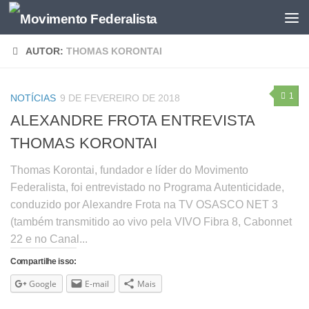
AUTOR:
THOMAS KORONTAI
1
NOTÍCIAS
9 DE FEVEREIRO DE 2018
ALEXANDRE FROTA ENTREVISTA
THOMAS KORONTAI
Thomas Korontai, fundador e líder do Movimento
Federalista, foi entrevistado no Programa Autenticidade,
conduzido por Alexandre Frota na TV OSASCO NET 3
(também transmitido ao vivo pela VIVO Fibra 8, Cabonnet
22 e no Canal...
Compartilhe isso:
Google
E-mail
Mais